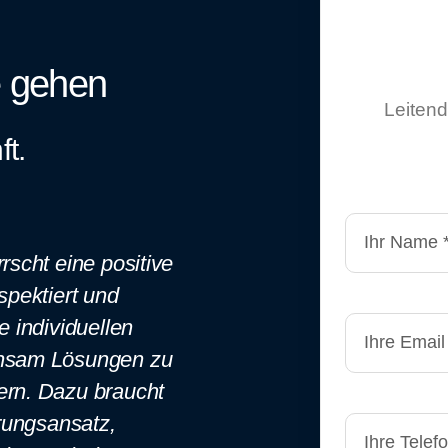
 gehen
Leiten
ft.
rscht eine positive
spektiert und
e individuellen
insam Lösungen zu
ern. Dazu braucht
hrungsansatz,