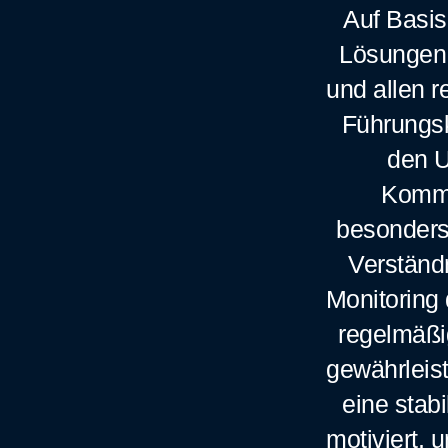
Auf Basis
Lösungen,
und allen r
Führungsk
den U
Kommu
besonders 
Verständn
Monitoring 
regelmäßi
gewährleist
eine stab
motiviert, 