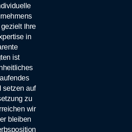
dividuelle
ternehmens
gezielt Ihre
pertise in
arente
en ist
nheitliches
tlaufendes
d setzen auf
setzung zu
rreichen wir
er bleiben
erbsposition